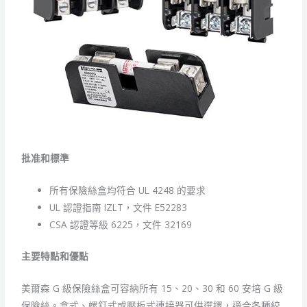
批准和標準
所有保險絲盒均符合 UL 4248 的要求
UL 認證指南 IZLT，文件 E52283
CSA 認證等級 6225，文件 32169
主要特點和優點
美爾森 G 級保險絲盒可容納所有 15、20、30 和 60 安培 G 級
保險絲。盒式、螺釘式或壓板式連接器可供選擇，適合各種絞