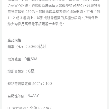
合或實心銅線。絕緣體為玻璃填充聚碳酸酯 (GFPC)，經驗證介
電強度超過 2500V。保險絲塊具有獨特的加法器塊，可卡扣到
1、2 或 3 極塊上，以形成所需極數的多極分段塊。所有保險
絲夾均採用高導電率鍍錫銅合金製成。
產品規格
50/60赫茲
頻率（Hz）：
0至60A
電流範圍：
G級
熔斷器類別：
100
短路電流額定值(SCCR)：
94 V-0
易燃性等級：
文件 E52283
UL 文件編號：