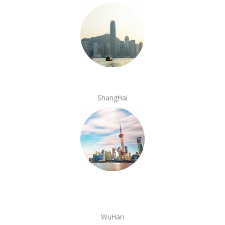
ShangHai
WuHan